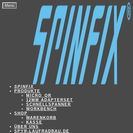
Zur
Zum
Menü
Navigation
Inhalt
springen
springen
SPINFIX
PRODUKTE
MICRO_QR
12MM ADAPTERSET
SCHNELLSPANNER
WORKBENCH
SHOP
WARENKORB
KASSE
ÜBER UNS
SPYR-LAUFRADBAU.DE